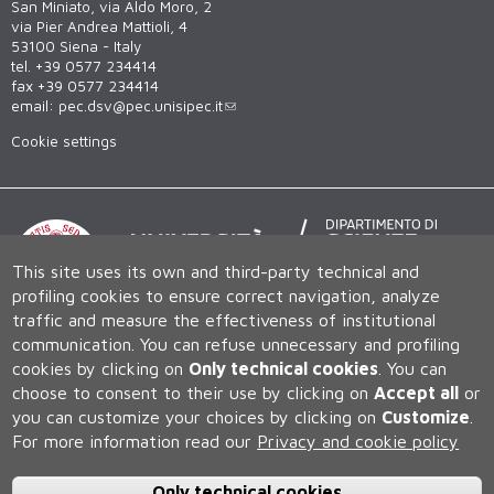
San Miniato, via Aldo Moro, 2
via Pier Andrea Mattioli, 4
53100 Siena - Italy
tel. +39 0577 234414
fax +39 0577 234414
email:
pec.dsv@pec.unisipec.it
Cookie settings
This site uses its own and third-party technical and
profiling cookies to ensure correct navigation, analyze
traffic and measure the effectiveness of institutional
Università degli Studi di Siena
communication.
You can refuse unnecessary and profiling
Rettorato, via Banchi di Sotto 55, 53100 Siena ITALIA
cookies by clicking on
Only technical cookies
.
You can
P.IVA 00273530527 | C.F. 80002070524 | Caselle Pec:
Posta
choose to consent to their use by clicking on
Accept all
or
Elettronica Certificata
you can customize your choices by clicking on
Customize
.
Contatti:
urp@unisi.it
- URP - Ufficio Relazioni con il Pubblico Tel.
For more information read our
Privacy and cookie policy
0577 235555
N. Verde 800 221644 (attivo in Italia da rete fissa), dal lunedì al
venerdì dalle ore 10 alle 12 e martedì e giovedì dalle 14 alle 16
Only technical cookies